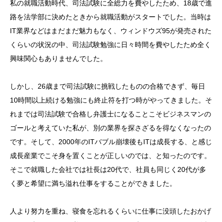
私の就職活動時代、司法試験に全総力を費やしたため、18歳で進
路を法学部に決めたときから就職活動がスタートでした。当時は
IT業界などはまだまだ魅力もなく、ウィンドウズ95が発売された
くらいの状況の中、司法試験勉強に日々時間を費やしたため全く
興味関心もありませんでした。
しかし、26歳まで司法試験に挑戦したものの合格できず、毎日
10時間以上続ける勉強にも終止符を打つ時がやってきました。そ
れまでは司法試験で合格し弁護士になることこそビジネスマンの
ゴールと考えていた私が、別の業界を探さざるを得なくなったの
です。そして、2000年のITバブル崩壊後もITは成長する、と感じ
成長産業でこそ身を置くことが正しいのでは、と知ったのです。
そこで就職した会社では社長は20代で、社員も同じく20代が多
く夢と希望に満ち溢れ仕事をすることができました。
人より努力を重ね、寝食を忘れるくらいに仕事に没頭したおかげ