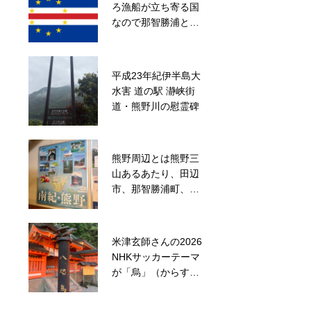
ろ漁船が立ち寄る国
は新規法人営業をお
なので那智勝浦と姉
すすめする理由
妹都市
平成23年紀伊半島大
熊野三山 八咫烏だる
水害 道の駅 瀞峡街
ま をゲット
道・熊野川の慰霊碑
熊野周辺とは熊野三
山あるあたり、田辺
採用メッセージ
市、那智勝浦町、新
宮市
米津玄師さんの2026
那智勝浦を一望する
NHKサッカーテーマ
ホテル浦島さんから
が「烏」（からす）
の風景
だそうで