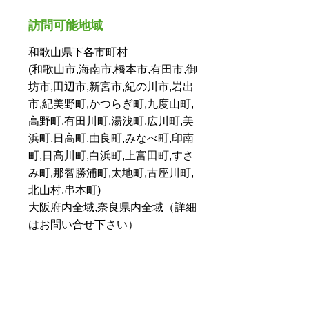
訪問可能地域
和歌山県下各市町村
(和歌山市,海南市,橋本市,有田市,御
坊市,田辺市,新宮市,紀の川市,岩出
市,紀美野町,かつらぎ町,九度山町,
高野町,有田川町,湯浅町,広川町,美
浜町,日高町,由良町,みなべ町,印南
町,日高川町,白浜町,上富田町,すさ
み町,那智勝浦町,太地町,古座川町,
北山村,串本町)
大阪府内全域,奈良県内全域（詳細
はお問い合せ下さい）