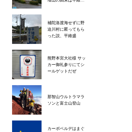
壇山の由来は平維盛
から
カーボベルデはまぐ
補陀洛渡海せずに野
ろ漁船が立ち寄る国
迫川村に匿ってもら
なので那智勝浦と姉
った説、平維盛
妹都市
熊野本宮大社様 サッ
後白河法皇陵墓があ
カー御礼参りにてシ
る、三十三間堂前の
ールゲットだぜ
京都天台宗法住寺
那智山ウルトラマラ
学生のインターンの
ソンと富士山登山
受け入れについて
カーボベルデはまぐ
力をつけたい新卒に