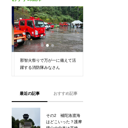
那智火祭りで万が一に備えて活
会社のすぐ近くにあ
覚
躍する消防隊みなさん
道中辺路の曼荼羅の
最近の記事
おすすめ記事
その2 補陀洛渡海
宮城県名取市にある
はどこいった？護摩
熊野那智神社様