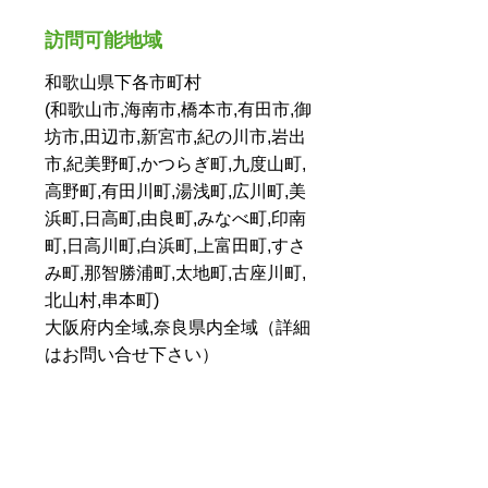
訪問可能地域
和歌山県下各市町村
(和歌山市,海南市,橋本市,有田市,御
坊市,田辺市,新宮市,紀の川市,岩出
市,紀美野町,かつらぎ町,九度山町,
高野町,有田川町,湯浅町,広川町,美
浜町,日高町,由良町,みなべ町,印南
町,日高川町,白浜町,上富田町,すさ
み町,那智勝浦町,太地町,古座川町,
北山村,串本町)
大阪府内全域,奈良県内全域（詳細
はお問い合せ下さい）