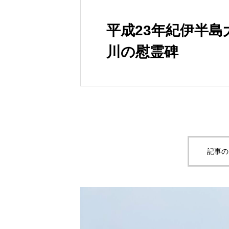
平成23年紀伊半島
川の慰霊碑
記事の