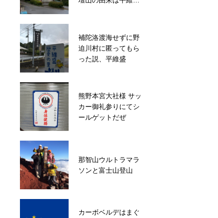
壇山の由来は平維盛
片手にくろしお楽し
から
む
補陀洛渡海せずに野
新宮港の裏にある、
迫川村に匿ってもら
熊野九十九王子の1
った説、平維盛
つ 佐野王子
熊野本宮大社様 サッ
カー御礼参りにてシ
インターン情報
ールゲットだぜ
那智山ウルトラマラ
1974年以来のW杯出
ソンと富士山登山
場を決めたハイチ
カーボベルデはまぐ
熊野古道中辺路 野中