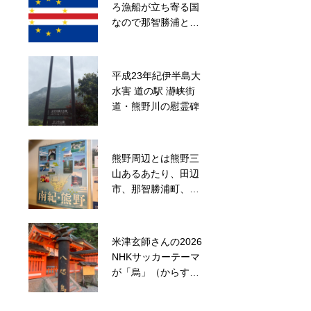
ろ漁船が立ち寄る国
の一本杉は那智大社
なので那智勝浦と姉
を向いている話
妹都市
平成23年紀伊半島大
白良浜にある熊野三
水害 道の駅 瀞峡街
所神社さんでのおま
道・熊野川の慰霊碑
いり
熊野周辺とは熊野三
採用基準はイケメン
山あるあたり、田辺
採用言ったら笑いが
市、那智勝浦町、新
取れた話
宮市
米津玄師さんの2026
ブルーロックの潔世
NHKサッカーテーマ
一お守りが比叡山延
が「烏」（からす）
暦寺とコラボレーシ
だそうで
ョン