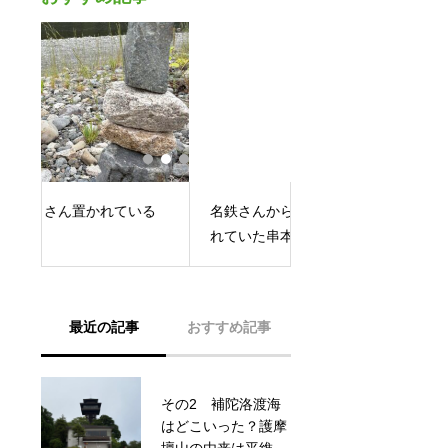
る
名鉄さんから鈴木商店に譲渡さ
熊野那智大社さん 瀧の御朱印帳
れていた串本海中公園さん
の裏は八咫烏がたわ
最近の記事
おすすめ記事
その2 補陀洛渡海
尾﨑酒造さん、純米
はどこいった？護摩
酒くまの那智の滝を