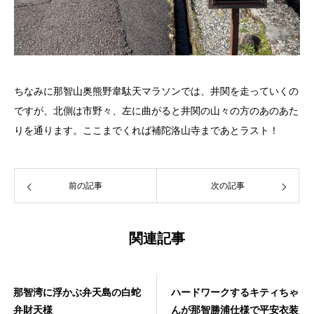
ちなみに那智山奥熊野韋駄天マラソンでは、井関を走っていくの
ですが、北側は市野々、左に曲がると井関の山々の方のあのあた
りを通ります。ここまでくれば補陀洛山寺まであとラスト！
前の記事
次の記事
関連記事
那智湾に浮かぶ弁天島の白蛇
ハードワークするキティちゃ
弁財天様
んが那智勝浦仕様で平安衣装