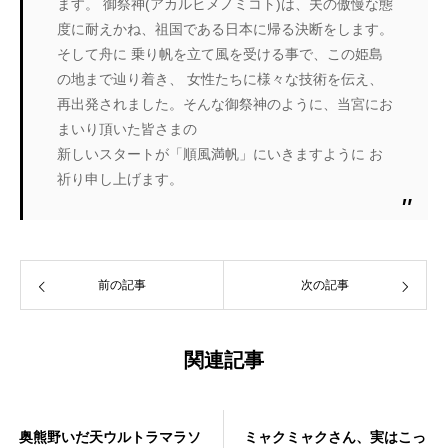
ます。 御祭神(アカルヒメノミコト)は、夫の傲慢な態
度に耐えかね、祖国である日本に帰る決断をします。
そして舟に 乗り帆を立て風を受ける事で、この姫島
の地まで辿り着き、 女性たちに様々な技術を伝え、
再出発されました。そんな御祭神のように、当宮にお
まいり頂いた皆さまの
新しいスタートが「順風満帆」にいきますように お
祈り申し上げます。
前の記事
次の記事
関連記事
奥熊野いだ天ウルトラマラソ
ミャクミャクさん、実はこっ