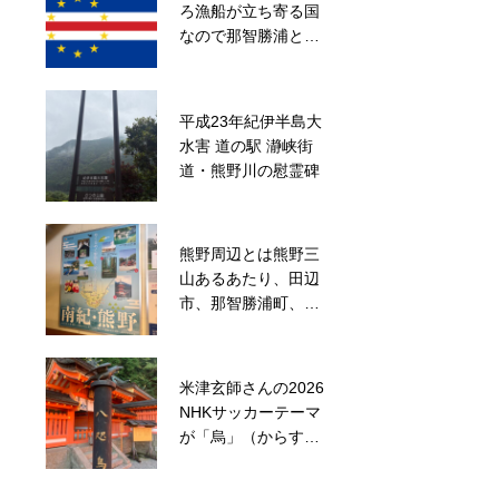
ろ漁船が立ち寄る国
タガラスは、役行者
なので那智勝浦と姉
のような人？
妹都市
平成23年紀伊半島大
補陀落山寺ゴールの
水害 道の駅 瀞峡街
奥熊野いだ天ウルト
道・熊野川の慰霊碑
ラマラソンは春開催
熊野周辺とは熊野三
後白河法皇陵墓があ
山あるあたり、田辺
る、三十三間堂前の
市、那智勝浦町、新
京都天台宗法住寺
宮市
米津玄師さんの2026
採用に関しての年齢
NHKサッカーテーマ
制限・長期キャリア
が「烏」（からす）
形成話【就職関係
だそうで
話】