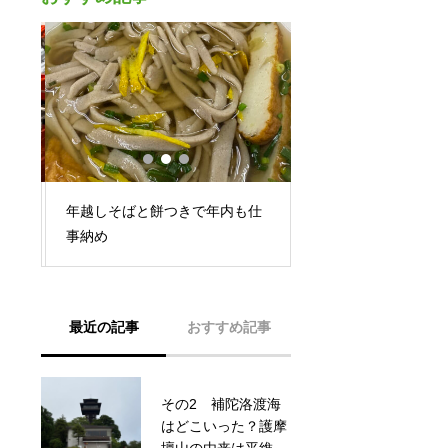
熊
年越しそばと餅つきで年内も仕
サンティアゴ・デ・
事納め
ーラ巡礼への道 共
最近の記事
おすすめ記事
その2 補陀洛渡海
ご商売人や繁盛する
はどこいった？護摩
お店なんかで感じる