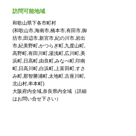
訪問可能地域
和歌山県下各市町村
(和歌山市,海南市,橋本市,有田市,御
坊市,田辺市,新宮市,紀の川市,岩出
市,紀美野町,かつらぎ町,九度山町,
高野町,有田川町,湯浅町,広川町,美
浜町,日高町,由良町,みなべ町,印南
町,日高川町,白浜町,上富田町,すさ
み町,那智勝浦町,太地町,古座川町,
北山村,串本町)
大阪府内全域,奈良県内全域（詳細
はお問い合せ下さい）