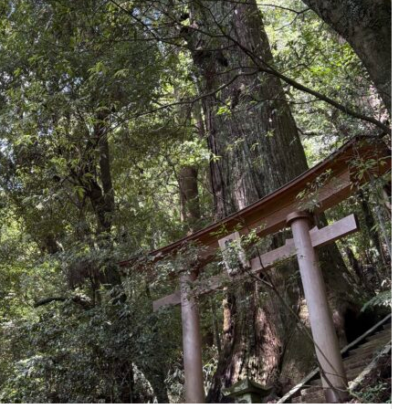
熊野速玉大社に紹介がある、
野御幸の回数