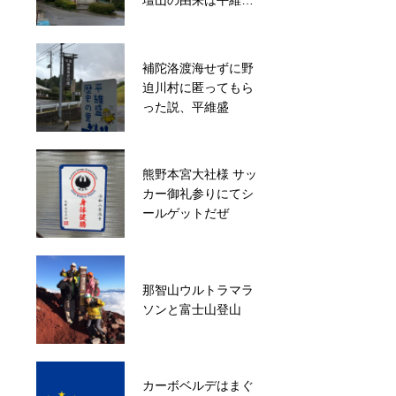
壇山の由来は平維盛
仕草
から
補陀洛渡海せずに野
宇宙なんちゃらこて
迫川村に匿ってもら
つくんシールブッ
った説、平維盛
ク
熊野本宮大社様 サッ
熊野修験修行で大雲
カー御礼参りにてシ
取越、小雲取越を歩
ールゲットだぜ
こうと考えた
熊野大権現様へのレ
那智山ウルトラマラ
シートアート八咫烏
ソンと富士山登山
が熊野白浜空港に！
カーボベルデはまぐ
神武天皇を導いたヤ