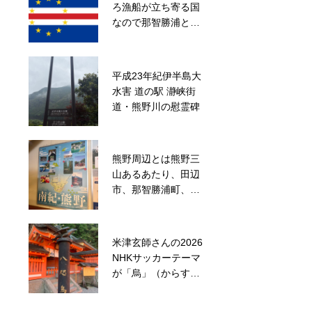
ろ漁船が立ち寄る国
ートアップ支援事業
なので那智勝浦と姉
補助金
妹都市
平成23年紀伊半島大
補陀落山寺の補陀洛
水害 道の駅 瀞峡街
渡船を見てふと思う
道・熊野川の慰霊碑
熊野周辺とは熊野三
松虫駅から徒歩2分
山あるあたり、田辺
の熊野かいどう石
市、那智勝浦町、新
碑、熊野街道（大阪
宮市
からはじまる熊野詣
の旅）
米津玄師さんの2026
熊野川にたくさん置
NHKサッカーテーマ
かれている賽の河原
が「烏」（からす）
だそうで