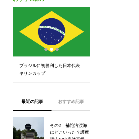
行
ブラジルに初勝利した日本代表
新宮港の裏にある、
所
キリンカップ
王子の1つ 佐野王子
最近の記事
おすすめ記事
その2 補陀洛渡海
和歌山こどもまんな
はどこいった？護摩
か応援団に登録され