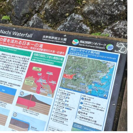
【大雲取越】色川辻～難行苦
の「熊野古道」中辺路の最難