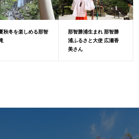
夏秋冬を楽しめる那智
那智勝浦生まれ 那智勝
滝
浦ふるさと大使 広瀬香
美さん