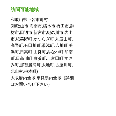
訪問可能地域
和歌山県下各市町村
(和歌山市,海南市,橋本市,有田市,御
坊市,田辺市,新宮市,紀の川市,岩出
市,紀美野町,かつらぎ町,九度山町,
高野町,有田川町,湯浅町,広川町,美
浜町,日高町,由良町,みなべ町,印南
町,日高川町,白浜町,上富田町,すさ
み町,那智勝浦町,太地町,古座川町,
北山村,串本町)
大阪府内全域,奈良県内全域（詳細
はお問い合せ下さい）