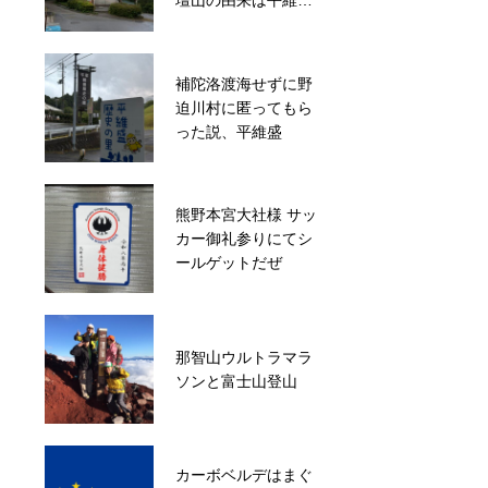
壇山の由来は平維盛
ました
から
補陀洛渡海せずに野
紀州の屋根と呼ばれ
迫川村に匿ってもら
る護摩壇山の由来
った説、平維盛
熊野本宮大社様 サッ
京都伏見、殉死され
カー御礼参りにてシ
た乃木希典・静子夫
ールゲットだぜ
妻を祀る乃木神社
【中辺路】高野坂は
那智山ウルトラマラ
王子ヶ浜や鈴島・孔
ソンと富士山登山
島が一望
カーボベルデはまぐ
体験観光事業者スタ