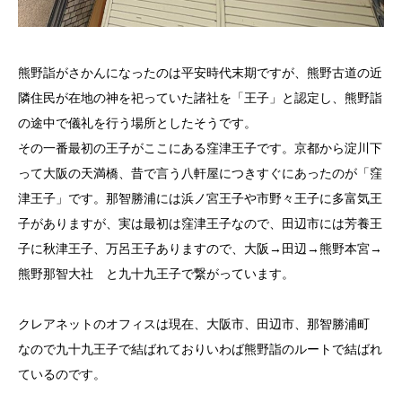
熊野詣がさかんになったのは平安時代末期ですが、熊野古道の近
隣住民が在地の神を祀っていた諸社を「王子」と認定し、熊野詣
の途中で儀礼を行う場所としたそうです。
その一番最初の王子がここにある窪津王子です。京都から淀川下
って大阪の天満橋、昔で言う八軒屋につきすぐにあったのが「窪
津王子」です。那智勝浦には浜ノ宮王子や市野々王子に多富気王
子がありますが、実は最初は窪津王子なので、田辺市には芳養王
子に秋津王子、万呂王子ありますので、大阪→田辺→熊野本宮→
熊野那智大社 と九十九王子で繋がっています。
クレアネットのオフィスは現在、大阪市、田辺市、那智勝浦町
なので九十九王子で結ばれておりいわば熊野詣のルートで結ばれ
ているのです。