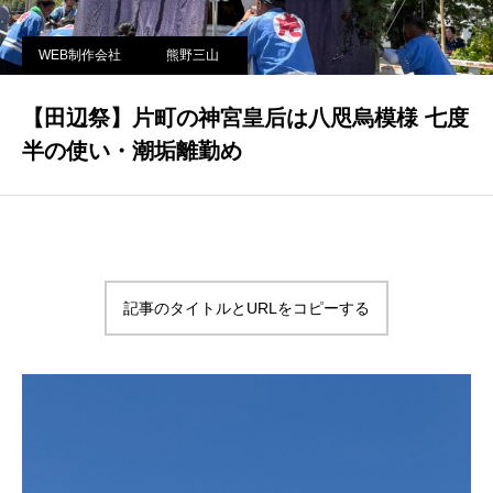
WEB制作会社
熊野三山
【田辺祭】片町の神宮皇后は八咫烏模様 七度
半の使い・潮垢離勤め
記事のタイトルとURLをコピーする