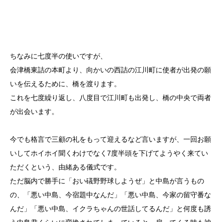
ちなみに七度半の使いですが、
会津橋東詰の本町より、向かいの西詰の江川町に使者が出発の願
いを伝えるために、橋を渡ります。
これを七度繰り返し、八度目で江川町も出発し、橋の中央で両者
が出会います。
今でも格言で三顧の礼をもって迎えるなど言いますが、一回お願
いしてホイホイ聞くわけでなく7度半頭を下げてようやく来てい
ただくという、由緒ある儀式です。
ただ脳内で勝手に「おい礒野野球しようぜ」と中島が言うもの
の、「悪い中島、今宿題中なんだ」「悪い中島、今家の留守番な
んだ」「悪い中島、イクラちゃんの世話してるんだ」と何度も誘