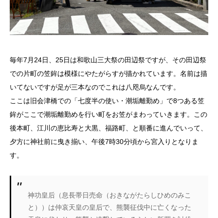
毎年7月24日、25日は和歌山三大祭の田辺祭ですが、その田辺祭
での片町の笠鉾は模様にやたがらすが描かれています。名前は描
いてないですが足が三本なのでこれは八咫烏なんです。
ここは旧会津橋での「七度半の使い・潮垢離勤め」で8つある笠
鉾がここで潮垢離勤めを行い町をお笠がまわっていきます。この
後本町、江川の恵比寿と大黒、福路町、と順番に進んでいって、
夕方に神社前に曳き揃い、午後7時30分頃から宮入りとなりま
す。
神功皇后（息長帯日売命（おきながたらしひめのみこ
と））は仲哀天皇の皇后で、熊襲征伐中に亡くなった