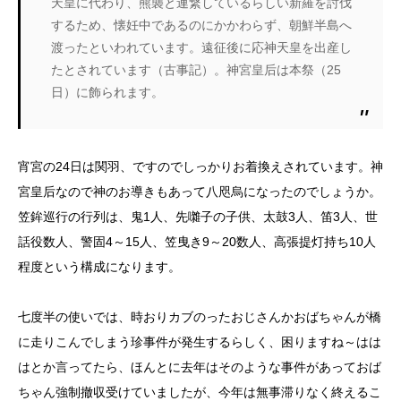
天皇に代わり、熊襲と連繋しているらしい新羅を討伐
するため、懐妊中であるのにかかわらず、朝鮮半島へ
渡ったといわれています。遠征後に応神天皇を出産し
たとされています（古事記）。神宮皇后は本祭（25
日）に飾られます。
宵宮の24日は関羽、ですのでしっかりお着換えされています。神
宮皇后なので神のお導きもあって八咫烏になったのでしょうか。
笠鉾巡行の行列は、鬼1人、先囃子の子供、太鼓3人、笛3人、世
話役数人、警固4～15人、笠曳き9～20数人、高張提灯持ち10人
程度という構成になります。
七度半の使いでは、時おりカブのったおじさんかおばちゃんが橋
に走りこんでしまう珍事件が発生するらしく、困りますね～はは
はとか言ってたら、ほんとに去年はそのような事件があっておば
ちゃん強制撤収受けていましたが、今年は無事滞りなく終えるこ