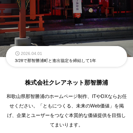
2026.05.13
南紀くろしお商工会 観光振興部会に参加
2026.04.01
3/28で那智勝浦町と進出協定を締結して1年
2026.03.27
中村覚之助サッカー大会【第2回】の支援を行いました
株式会社クレアネット那智勝浦
2026.03.19
和歌山県那智勝浦のホームページ制作、ITやDXならお任
和歌山こどもまんなか応援団
せください。「ともにつくる、未来のWeb価値」を掲
げ、企業とユーザーをつなぐ本質的な価値提供を目指し
2026.03.11
3月4日、5日と浦神小学校での那智山青岸渡寺行者様が祈願
てまいります。