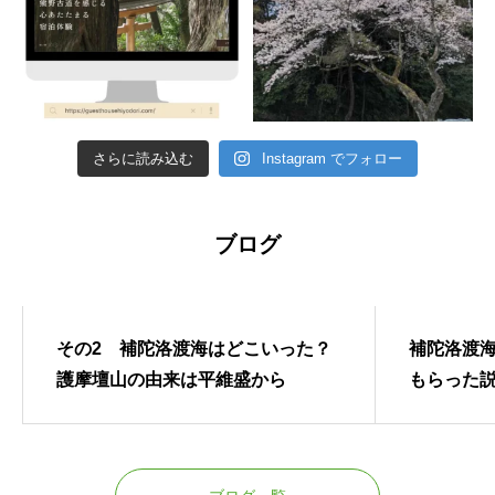
さらに読み込む
Instagram でフォロー
ブログ
WEB制作会社
WEB制作
その2 補陀洛渡海はどこいった？
補陀洛渡
護摩壇山の由来は平維盛から
もらった