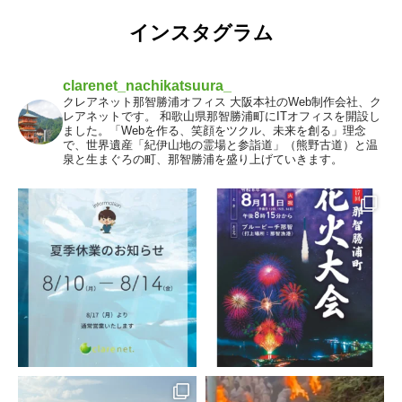
インスタグラム
clarenet_nachikatsuura_
クレアネット那智勝浦オフィス
大阪本社のWeb制作会社、ク
レアネットです。
和歌山県那智勝浦町にITオフィスを開設し
ました。「Webを作る、笑顔をツクル、未来を創る」理念
で、世界遺産「紀伊山地の霊場と参詣道」（熊野古道）と温
泉と生まぐろの町、那智勝浦を盛り上げていきます。